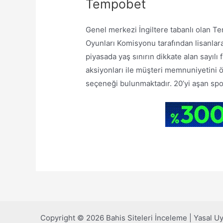
Tempobet
Genel merkezi İngiltere tabanlı olan 
Oyunları Komisyonu tarafından lisanlara
piyasada yaş sınırın dikkate alan sayılı 
aksiyonları ile müşteri memnuniyetini ö
seçeneği bulunmaktadır. 20’yi aşan spor
Copyright © 2026 Bahis Siteleri İnceleme | Yasal Uyar