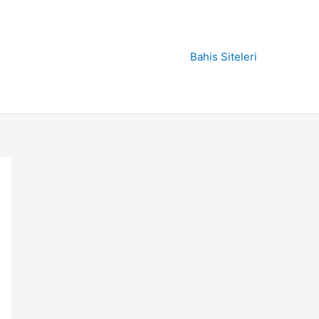
Bahis Siteleri