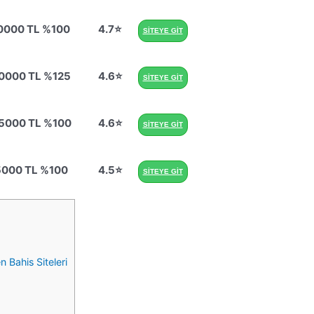
0000 TL %100
4.7⭐
SİTEYE GİT
0000 TL %125
4.6⭐
SİTEYE GİT
5000 TL %100
4.6⭐
SİTEYE GİT
5000 TL %100
4.5⭐
SİTEYE GİT
 Bahis Siteleri