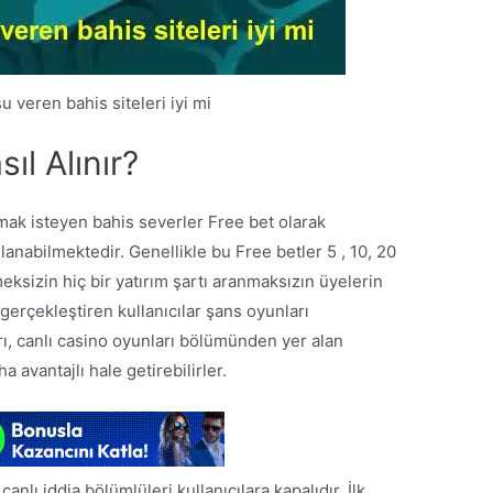
veren bahis siteleri iyi mi
l Alınır?
k isteyen bahis severler Free bet olarak
anabilmektedir. Genellikle bu Free betler 5 , 10, 20
meksizin hiç bir yatırım şartı aranmaksızın üyelerin
 gerçekleştiren kullanıcılar şans oyunları
rı, canlı casino oyunları bölümünden yer alan
avantajlı hale getirebilirler.
canlı iddia bölümlüleri kullanıcılara kapalıdır. İlk