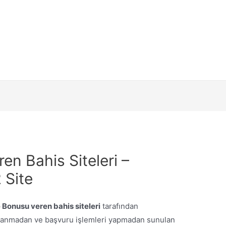
n Bahis Siteleri –
 Site
Bonusu veren bahis siteleri
tarafından
rt aranmadan ve başvuru işlemleri yapmadan sunulan