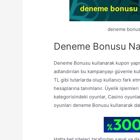
deneme bonusu 
Deneme Bonusu Nası
Deneme Bonusu kullanarak kupon yapma
adlandırılan bu kampanyayı güvenle kull
TL gibi tutarlarda olup kullanıcı fark et
hesaplarına tanımlanır. Üyelik işlemleri
kategorisindeki oyunlar, Casino oyunla
oyunları deneme Bonusu kullanarak daha 
Hatta bet siteleri tarafından sanal ya da 