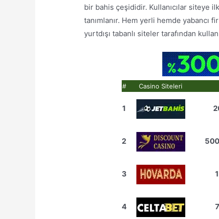
bir bahis çeşididir. Kullanıcılar siteye 
tanımlanır. Hem yerli hemde yabancı f
yurtdışı tabanlı siteler tarafından kull
#
Casino Siteleri
1
2
2
500
3
4