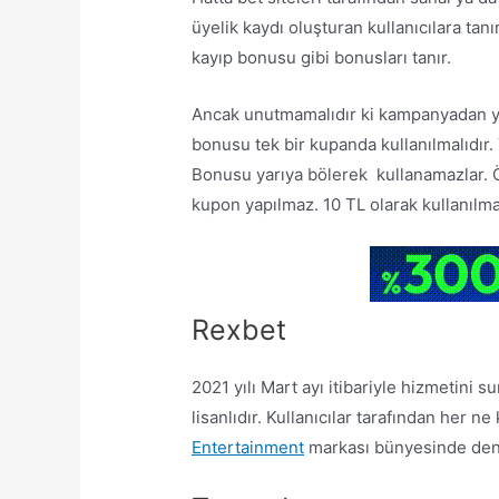
üyelik kaydı oluşturan kullanıcılara tan
kayıp bonusu gibi bonusları tanır.
Ancak unutmamalıdır ki kampanyadan ya
bonusu tek bir kupanda kullanılmalıdır
Bonusu yarıya bölerek kullanamazlar. 
kupon yapılmaz. 10 TL olarak kullanılm
Rexbet
2021 yılı Mart ayı itibariyle hizmetini
lisanlıdır. Kullanıcılar tarafından her n
Entertainment
markası bünyesinde deney