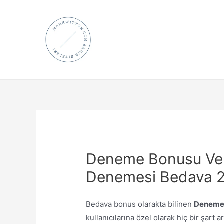
İçeriğe
atla
Deneme Bonusu Vere
Denemesi Bedava 2
Bedava bonus olarakta bilinen
Deneme 
kullanıcılarına özel olarak hiç bir şa