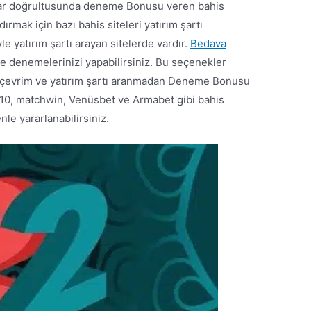
ar doğrultusunda deneme Bonusu veren bahis
mak için bazı bahis siteleri yatırım şartı
e yatırım şartı arayan sitelerde vardır.
Bedava
e denemelerinizi yapabilirsiniz. Bu seçenekler
n çevrim ve yatırım şartı aranmadan Deneme Bonusu
s10, matchwin, Venüsbet ve Armabet gibi bahis
le yararlanabilirsiniz.