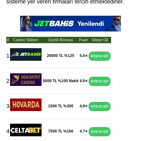
sisteme yer veren firmaları tercih etmektedirler.
#
Casino Siteleri
Üyelik Bonusu
Puan
Siteye Git
1
20000 TL %125
5.0⭐
SİTEYE GİT
2
5000 TL %100 Nakit
4.9⭐
SİTEYE GİT
3
1500 TL %300
4.8⭐
SİTEYE GİT
4
7500 TL %100
4.7⭐
SİTEYE GİT