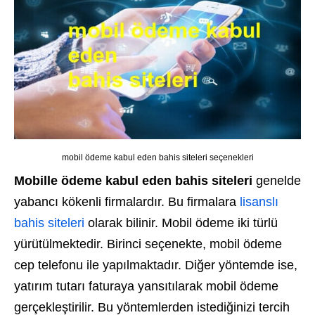
mobil ödeme kabul eden bahis siteleri seçenekleri
Mobille ödeme kabul eden bahis siteleri
genelde
yabancı kökenli firmalardır. Bu firmalara
lisanslı
bahis siteleri
olarak bilinir. Mobil ödeme iki türlü
yürütülmektedir. Birinci seçenekte, mobil ödeme
cep telefonu ile yapılmaktadır. Diğer yöntemde ise,
yatırım tutarı faturaya yansıtılarak mobil ödeme
gerçekleştirilir. Bu yöntemlerden istediğinizi tercih