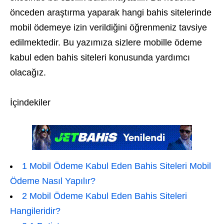
önceden araştırma yaparak hangi bahis sitelerinde
mobil ödemeye izin verildiğini öğrenmeniz tavsiye
edilmektedir. Bu yazımıza sizlere mobille ödeme
kabul eden bahis siteleri konusunda yardımcı
olacağız.
İçindekiler
1
Mobil Ödeme Kabul Eden Bahis Siteleri Mobil
Ödeme Nasıl Yapılır?
2
Mobil Ödeme Kabul Eden Bahis Siteleri
Hangileridir?