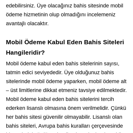
edebilirsiniz. Üye olacağınız bahis sitesinde mobil
ödeme hizmetinin olup olmadığını incelemeniz
avantajlı olacaktır.
Mobil Ödeme Kabul Eden Bahis Siteleri
Hangileridir?
Mobil ödeme kabul eden bahis sitelerinin sayısı,
tatmin edici seviyededir. Üye olduğunuz bahis
sitelerinde mobil ödeme yaparken, mobil ödeme alt
– üst limitlerine dikkat etmeniz tavsiye edilmektedir.
Mobil ödeme kabul eden bahis sitelerini tercih
ederken lisanslı olmasına önem verilmelidir. Çünkü
her bahis sitesi güvenilir olmayabilir. Lisanslı olan
bahis siteleri, Avrupa bahis kuralları çerçevesinde