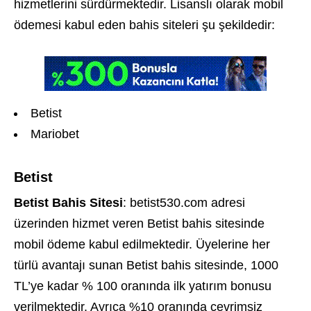
hizmetlerini sürdürmektedir. Lisanslı olarak mobil
ödemesi kabul eden bahis siteleri şu şekildedir:
Betist
Mariobet
Betist
Betist Bahis Sitesi
: betist530.com adresi
üzerinden hizmet veren Betist bahis sitesinde
mobil ödeme kabul edilmektedir. Üyelerine her
türlü avantajı sunan Betist bahis sitesinde, 1000
TL’ye kadar % 100 oranında ilk yatırım bonusu
verilmektedir. Ayrıca %10 oranında çevrimsiz